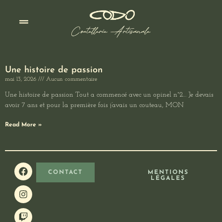
Aller
au
contenu
Une histoire de passion
mai 13, 2026
Aucun commentaire
Une histoire de passion Tout a commencé avec un opinel n°2… Je devais
avoir 7 ans et pour la première fois j’avais un couteau, MON
Read More »
F
I
T
CONTACT
MENTIONS
a
n
w
LÉGALES
c
s
i
e
t
t
b
a
c
o
g
h
o
r