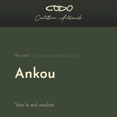
Accueil
/ Produits identifiés “Ankou”
Ankou
Voici le seul résultat