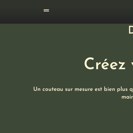
Aller
au
contenu
D
Créez 
Un couteau sur mesure est bien plus q
main